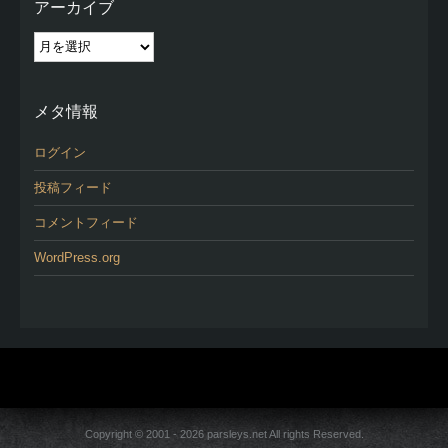
アーカイブ
ア
ー
カ
イ
メタ情報
ブ
ログイン
投稿フィード
コメントフィード
WordPress.org
Copyright © 2001 -
2026 parsleys.net All rights Reserved.