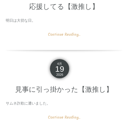
応援してる【激推し】
明日は大切な日。
Continue Reading...
4月
19
2026
見事に引っ掛かった【激推し】
サムネ詐欺に遭いました。
Continue Reading...