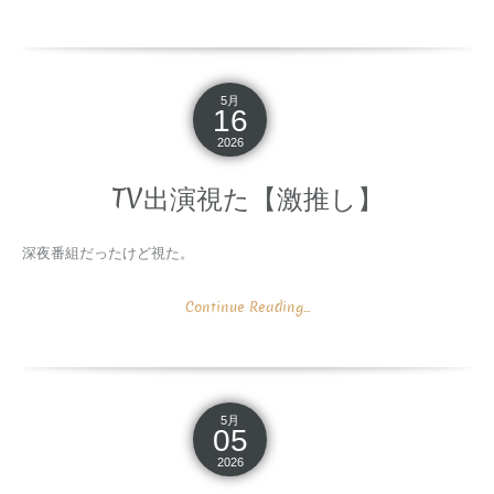
5月
16
2026
TV出演視た【激推し】
深夜番組だったけど視た。
Continue Reading...
5月
05
2026