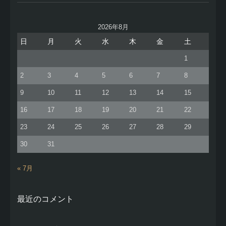
2026年8月
日
月
火
水
木
金
土
1
2
3
4
5
6
7
8
9
10
11
12
13
14
15
16
17
18
19
20
21
22
23
24
25
26
27
28
29
30
31
« 7月
最近のコメント