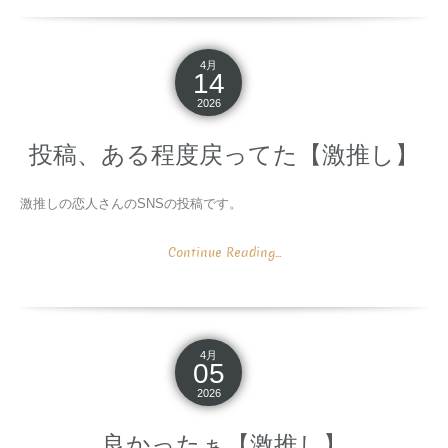
4月
14
2026
投稿、ある程度戻ってた【激推し】
激推しの恋人さんのSNSの投稿です。
Continue Reading...
4月
05
2026
良かったぁ【激推し】