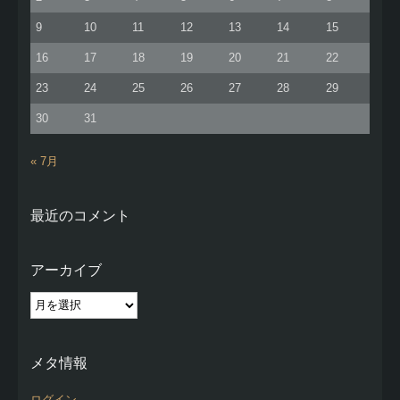
9
10
11
12
13
14
15
16
17
18
19
20
21
22
23
24
25
26
27
28
29
30
31
« 7月
最近のコメント
アーカイブ
ア
ー
カ
イ
メタ情報
ブ
ログイン