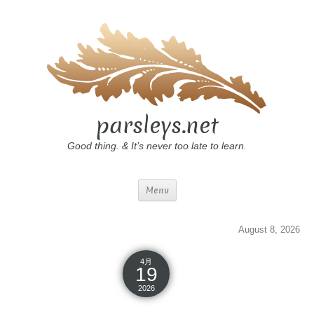
parsleys.net
Good thing. & It’s never too late to learn.
Menu
August 8, 2026
4月
19
2026