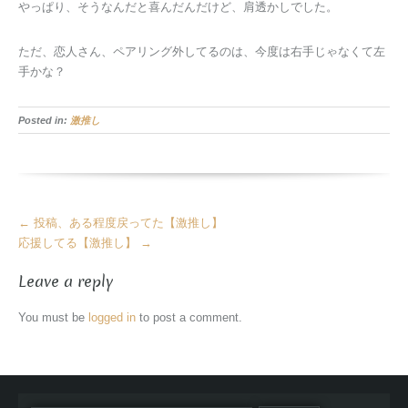
やっぱり、そうなんだと喜んだんだけど、肩透かしでした。
ただ、恋人さん、ペアリング外してるのは、今度は右手じゃなくて左
手かな？
Posted in:
激推し
More
←
投稿、ある程度戻ってた【激推し】
Articles
応援してる【激推し】
→
Leave a reply
You must be
logged in
to post a comment.