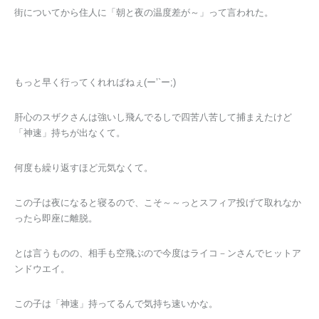
街についてから住人に「朝と夜の温度差が～」って言われた。
もっと早く行ってくれればねぇ(ー’`ー;)
肝心のスザクさんは強いし飛んでるしで四苦八苦して捕まえたけど
「神速」持ちが出なくて。
何度も繰り返すほど元気なくて。
この子は夜になると寝るので、こそ～～っとスフィア投げて取れなか
ったら即座に離脱。
とは言うものの、相手も空飛ぶので今度はライコ－ンさんでヒットア
ンドウエイ。
この子は「神速」持ってるんで気持ち速いかな。