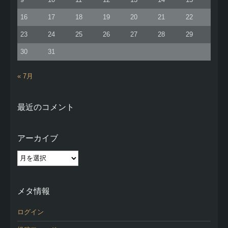
16
17
18
19
20
21
22
23
24
25
26
27
28
29
30
31
« 7月
最近のコメント
アーカイブ
ア
ー
カ
イ
メタ情報
ブ
ログイン