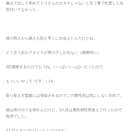
拠点で出して初めてトリさんのカタチじゃないと言う事で吃驚した位
気付いてなかった。
後の商人から購入も割と早くに出会えたんだけどね。
どう言う訳かアヌビスが男の子しか出ない（捕獲時に）
2匹捕獲するだけでもうね、いっぱいいっぱいだったので、
もういいやってヾ(´∀｀；)Ａ
取り敢えず図鑑には登録されるのでこの際性別は気にしない方向で。
後は塔のボスを倒すんだけど、3人目は属性相性間違えて行ったので
無理でした。
2人目もギリギリだったんだけどね。