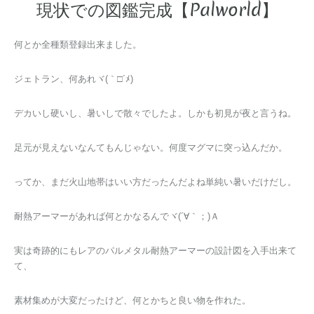
現状での図鑑完成【Palworld】
何とか全種類登録出来ました。
ジェトラン、何あれヾ(｀□´ﾒ)ゞ
デカいし硬いし、暑いしで散々でしたよ。しかも初見が夜と言うね。
足元が見えないなんてもんじゃない。何度マグマに突っ込んだか。
ってか、まだ火山地帯はいい方だったんだよね単純い暑いだけだし。
耐熱アーマーがあれば何とかなるんでヾ(´∀｀；)Ａ
実は奇跡的にもレアのパルメタル耐熱アーマーの設計図を入手出来て
て、
素材集めが大変だったけど、何とかちと良い物を作れた。