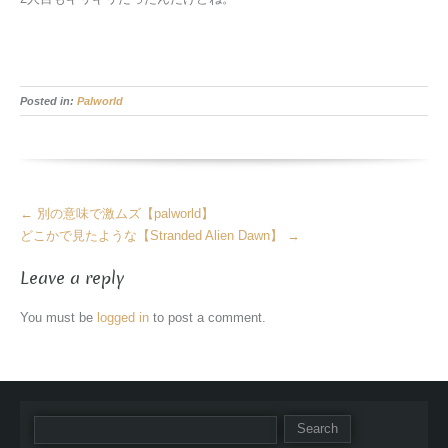
Posted in:
Palworld
More
←
別の意味で激ムズ【palworld】
Articles
どこかで見たような【Stranded Alien Dawn】
→
Leave a reply
You must be
logged in
to post a comment.