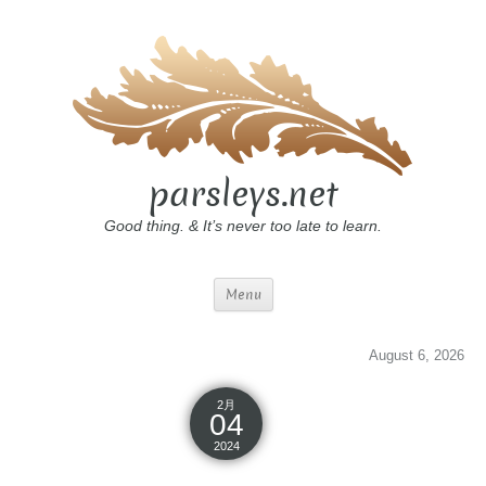
parsleys.net
Good thing. & It’s never too late to learn.
Menu
August 6, 2026
2月
04
2024