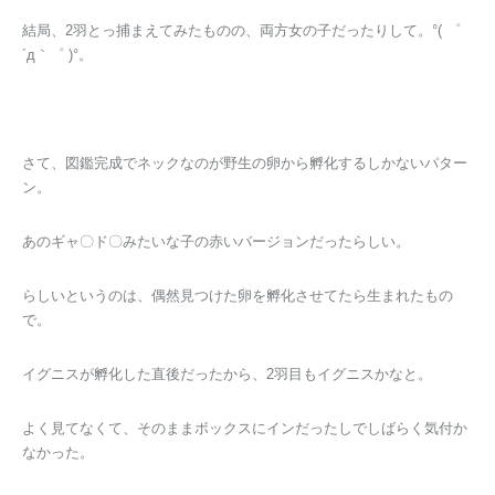
結局、2羽とっ捕まえてみたものの、両方女の子だったりして。°( ゜
´д｀゜ )°。
さて、図鑑完成でネックなのが野生の卵から孵化するしかないパター
ン。
あのギャ〇ド〇みたいな子の赤いバージョンだったらしい。
らしいというのは、偶然見つけた卵を孵化させてたら生まれたもの
で。
イグニスが孵化した直後だったから、2羽目もイグニスかなと。
よく見てなくて、そのままボックスにインだったしでしばらく気付か
なかった。