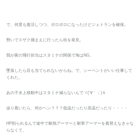
で、何度も復活しつつ、ボロボロになったけどジェトランを確保。
勢いでスザク捕まえに行ったら街を発見。
我が家の飛行担当はスタミナの関係で海はNG。
墜落したら目も当てられないからね。で、シーペントがいい仕事して
くれた。
あの子水上移動中はスタミナ減らないんでヾ(´∀｀；)Ａ
辿り着いたら、何かヘン？？？低温だったり高温だったり・・・・
HP削られるんで途中で耐熱アーマーと耐寒アーマーを着替えなきゃな
らなくて、